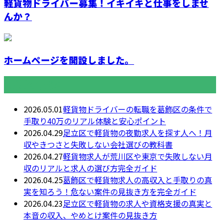
軽貨物ドライバー募集！イキイキと仕事をしませ
んか？
ホームページを開設しました。
最近の投稿
2026.05.01
軽貨物ドライバーの転職を葛飾区の条件で
手取り40万のリアル体験と安心ポイント
2026.04.29
足立区で軽貨物の夜勤求人を探す人へ！月
収やきつさと失敗しない会社選びの教科書
2026.04.27
軽貨物求人が荒川区や東京で失敗しない月
収のリアルと求人の選び方完全ガイド
2026.04.25
葛飾区で軽貨物求人の高収入と手取りの真
実を知ろう！危ない案件の見抜き方を完全ガイド
2026.04.23
足立区で軽貨物の求人や資格支援の真実と
本音の収入、やめとけ案件の見抜き方