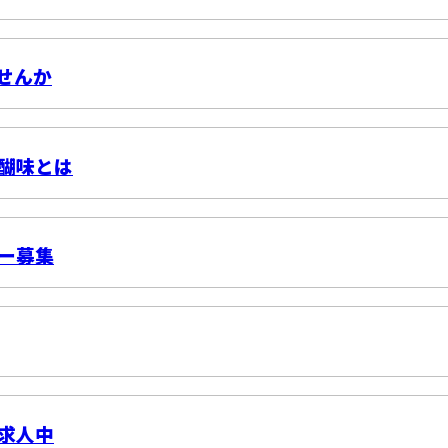
せんか
醐味とは
ー募集
求人中