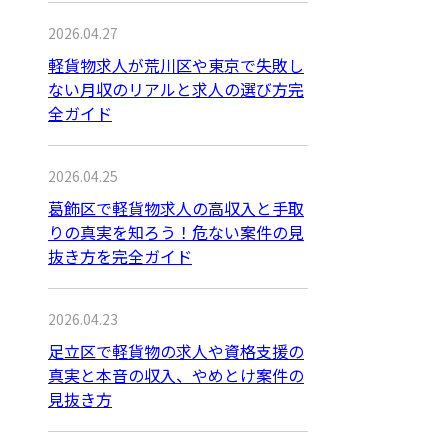
2026.04.27
軽貨物求人が荒川区や東京で失敗し
ない月収のリアルと求人の選び方完
全ガイド
2026.04.25
葛飾区で軽貨物求人の高収入と手取
りの真実を知ろう！危ない案件の見
抜き方を完全ガイド
2026.04.23
足立区で軽貨物の求人や資格支援の
真実と本音の収入、やめとけ案件の
見抜き方