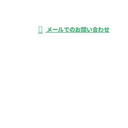
京都葛飾区・足立
受付／24時間
メールでのお問い合わせ
区などで活動する株式会社バーレルにおまかせ
ホーム
業務案内
ご依頼の流れ
採用情報
弊社の働き方
会社概要
ブログ
サイトマップ
お問い合わせ