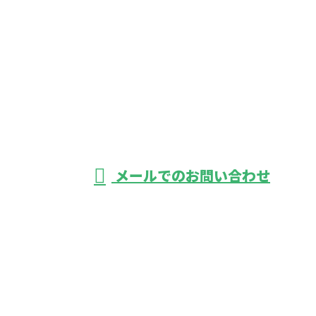
お電話でのお問い合わせ
03-3889-9465
軽貨物運送なら東
京都葛飾区・足立
受付／24時間
メールでのお問い合わせ
区などで活動する株式会社バーレルにおまかせ
ホーム
業務案内
ご依頼の流れ