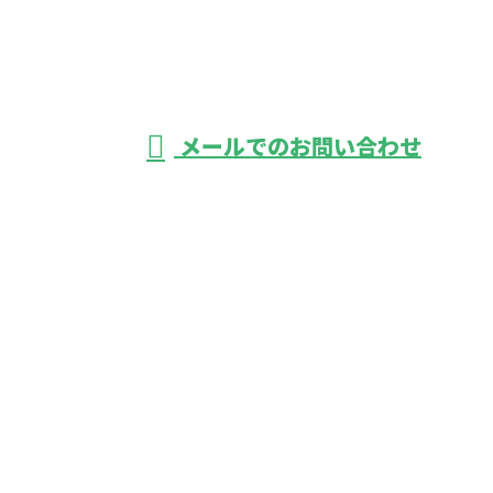
軽貨物運送なら東
京都葛飾区・足立
受付／24時間
メールでのお問い合わせ
区などで活動する株式会社バーレルにおまかせ
ホーム
業務案内
ご依頼の流れ
採用情報
弊社の働き方
会社概要
ブログ
サイトマップ