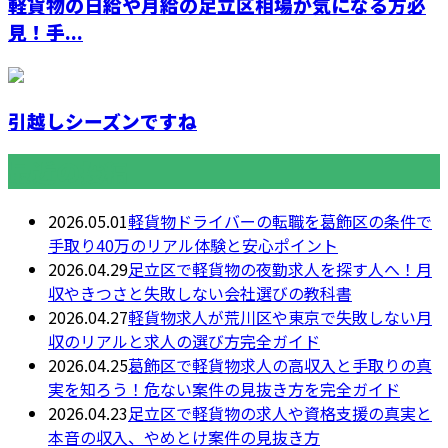
軽貨物の日給や月給の足立区相場が気になる方必
見！手...
引越しシーズンですね
最近の投稿
2026.05.01
軽貨物ドライバーの転職を葛飾区の条件で
手取り40万のリアル体験と安心ポイント
2026.04.29
足立区で軽貨物の夜勤求人を探す人へ！月
収やきつさと失敗しない会社選びの教科書
2026.04.27
軽貨物求人が荒川区や東京で失敗しない月
収のリアルと求人の選び方完全ガイド
2026.04.25
葛飾区で軽貨物求人の高収入と手取りの真
実を知ろう！危ない案件の見抜き方を完全ガイド
2026.04.23
足立区で軽貨物の求人や資格支援の真実と
本音の収入、やめとけ案件の見抜き方