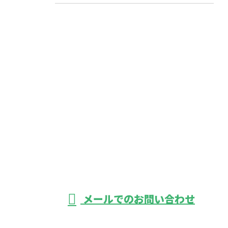
お問い合わせ
お電話でのお問い合わせ
03-3889-9465
軽貨物運送なら東
京都葛飾区・足立
受付／24時間
メールでのお問い合わせ