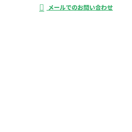
メールでのお問い合わせ
区などで活動する株式会社バーレルにおまかせ
ホーム
業務案内
ご依頼の流れ
採用情報
弊社の働き方
会社概要
ブログ
サイトマップ
お問い合わせ
軽貨物運送なら東京都葛飾区・足立区などで活動する
株式会社バーレルにおまかせ